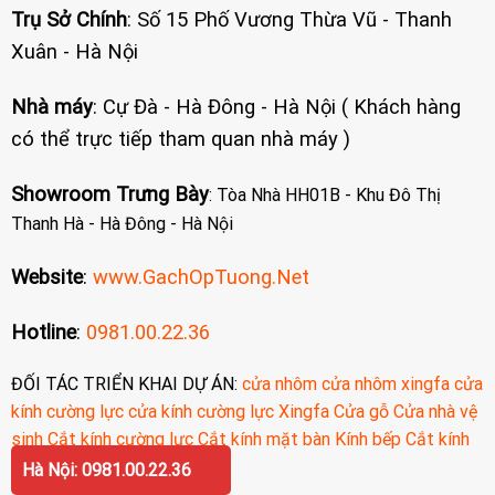
Trụ Sở Chính
: Số 15 Phố Vương Thừa Vũ - Thanh
Xuân - Hà Nội
Nhà máy
: Cự Đà - Hà Đông - Hà Nội ( Khách hàng
có thể trực tiếp tham quan nhà máy )
Showroom Trưng Bày
: Tòa Nhà HH01B - Khu Đô Thị
Thanh Hà - Hà Đông - Hà Nội
Website
:
www.GachOpTuong.Net
Hotline
:
0981.00.22.36
ĐỐI TÁC TRIỂN KHAI DỰ ÁN:
cửa nhôm
cửa nhôm xingfa
cửa
kính cường lực
cửa kính cường lực
Xingfa
Cửa gỗ
Cửa nhà vệ
sinh
Cắt kính cường lực
Cắt kính mặt bàn
Kính bếp
Cắt kính
cường lực
Hà Nội: 0981.00.22.36