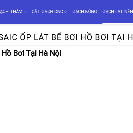
ẠCH THẢM
CẮT GẠCH CNC
GẠCH BÔNG
GẠCH LÁT NỀN
IC ỐP LÁT BỂ BƠI HỒ BƠI TẠI 
 Hồ Bơi Tại Hà Nội