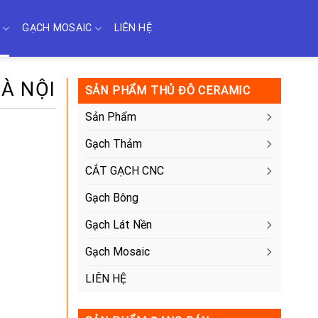
GẠCH MOSAIC
LIÊN HỆ
HÀ NỘI
SẢN PHẨM THỦ ĐÔ CERAMIC
Sản Phẩm
Gạch Thảm
CẮT GẠCH CNC
Gạch Bông
Gạch Lát Nền
Gạch Mosaic
LIÊN HỆ