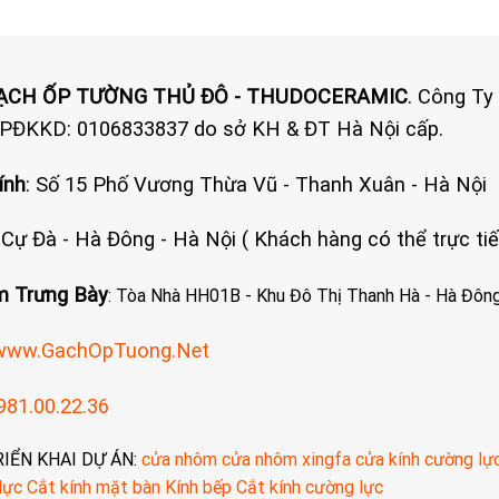
GẠCH ỐP TƯỜNG THỦ ĐÔ - THUDOCERAMIC
. Công Ty
GPĐKKD: 0106833837 do sở KH & ĐT Hà Nội cấp.
ính
: Số 15 Phố Vương Thừa Vũ - Thanh Xuân - Hà Nội
: Cự Đà - Hà Đông - Hà Nội ( Khách hàng có thể trực t
 Trưng Bày
: Tòa Nhà HH01B - Khu Đô Thị Thanh Hà - Hà Đông
www.GachOpTuong.Net
981.00.22.36
RIỂN KHAI DỰ ÁN:
cửa nhôm
cửa nhôm xingfa
cửa kính cường lự
lực
Cắt kính mặt bàn
Kính bếp
Cắt kính cường lực