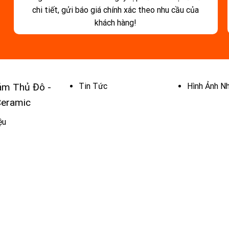
chi tiết, gửi báo giá chính xác theo nhu cầu của
khách hàng!
ảm Thủ Đô -
Tin Tức
Hình Ảnh N
Ceramic
ệu