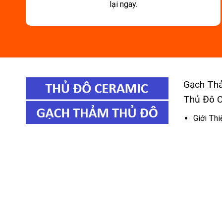
lại ngay.
Gạch Th
Thủ Đô 
Giới Thi