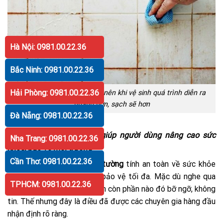
Hà Nội: 0981.00.22.36
Bắc Ninh: 0981.00.22.36
Hải Phòng: 0981.00.22.36
Dựa vào bề mặt trơn bóng nên khi vệ sinh quá trình diễn ra
nhanh hơn, sạch sẽ hơn
Đà Nẵng: 0981.00.22.36
Sử dụng gạch ốp tường giúp người dùng nâng cao sức
Nha Trang: 0981.00.22.36
khỏe, bảo vệ môi trường
Cần Thơ: 0981.00.22.36
Một khi sử dụng
gạch ốp tường
tính an toàn về sức khỏe
và môi trường cũng được bảo vệ tối đa. Mặc dù nghe qua
TPHCM: 0981.00.22.36
ưu điểm này nhiều người vẫn còn phần nào đó bỡ ngỡ, không
tin. Thế nhưng đây là điều đã được các chuyên gia hàng đầu
nhận định rõ ràng.