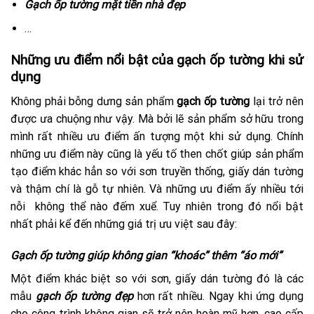
Gạch ốp tường mặt tiền nhà đẹp
…
Những ưu điểm nổi bật của gạch ốp tường khi sử
dụng
Không phải bỗng dưng sản phẩm
gạch ốp tường
lại trở nên
được ưa chuộng như vậy. Mà bởi lẽ sản phẩm sở hữu trong
mình rất nhiều ưu điểm ấn tượng một khi sử dụng. Chính
những ưu điểm này cũng là yếu tố then chốt giúp sản phẩm
tạo điểm khác hẳn so với sơn truyền thống, giấy dán tường
và thậm chí là gỗ tự nhiên. Và những ưu điểm ấy nhiều tới
nỗi không thể nào đếm xuể. Tuy nhiên trong đó nổi bật
nhất phải kể đến những giá trị ưu việt sau đây:
Gạch ốp tường giúp không gian “khoác” thêm “áo mới”
Một điểm khác biệt so với sơn, giấy dán tường đó là các
mẫu
gạch ốp tường đẹp
hơn rất nhiều. Ngay khi ứng dụng
cho công trình không gian sẽ trở nên hoàn mỹ hơn, cao cấp