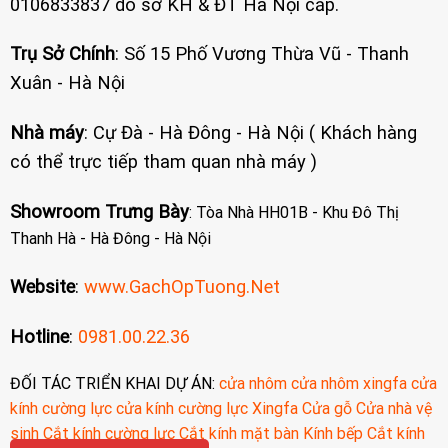
0106833837 do sở KH & ĐT Hà Nội cấp.
Trụ Sở Chính
: Số 15 Phố Vương Thừa Vũ - Thanh
Xuân - Hà Nội
Nhà máy
: Cự Đà - Hà Đông - Hà Nội ( Khách hàng
có thể trực tiếp tham quan nhà máy )
Showroom Trưng Bày
: Tòa Nhà HH01B - Khu Đô Thị
Thanh Hà - Hà Đông - Hà Nội
Website
:
www.GachOpTuong.Net
Hotline
:
0981.00.22.36
ĐỐI TÁC TRIỂN KHAI DỰ ÁN:
cửa nhôm
cửa nhôm xingfa
cửa
kính cường lực
cửa kính cường lực
Xingfa
Cửa gỗ
Cửa nhà vệ
sinh
Cắt kính cường lực
Cắt kính mặt bàn
Kính bếp
Cắt kính