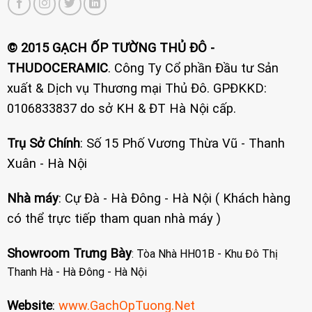
© 2015 GẠCH ỐP TƯỜNG THỦ ĐÔ -
THUDOCERAMIC
. Công Ty Cổ phần Đầu tư Sản
xuất & Dịch vụ Thương mại Thủ Đô. GPĐKKD:
0106833837 do sở KH & ĐT Hà Nội cấp.
Trụ Sở Chính
: Số 15 Phố Vương Thừa Vũ - Thanh
Xuân - Hà Nội
Nhà máy
: Cự Đà - Hà Đông - Hà Nội ( Khách hàng
có thể trực tiếp tham quan nhà máy )
Showroom Trưng Bày
: Tòa Nhà HH01B - Khu Đô Thị
Thanh Hà - Hà Đông - Hà Nội
Website
:
www.GachOpTuong.Net