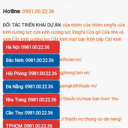
Hotline
:
0981.00.22.36
ĐỐI TÁC TRIỂN KHAI DỰ ÁN:
cửa nhôm
cửa nhôm xingfa
cửa
kính cường lực
cửa kính cường lực
Xingfa
Cửa gỗ
Cửa nhà vệ
sinh
Cắt kính cường lực
Cắt kính mặt bàn
Kính bếp
Cắt kính
cường lực
Hà Nội: 0981.00.22.36
Bán đất Hội An
https://bandathoian.vn/
Bắc Ninh: 0981.00.22.36
Gương nhà tắm
https://guongphongtam.vn/
Hải Phòng: 0981.00.22.36
Gương kính Thủ Đô
https://guongkinhthudo.vn/
Đà Nẵng: 0981.00.22.36
Bán biệt thự Đà Nẵng
https://thaidv.vn/mua-ban-biet-thu-
Nha Trang: 0981.00.22.36
da-nang/
Cần Thơ: 0981.00.22.36
Bán chung cư Đà Nẵng
https://thaidv.vn/chung-cu-da-nang/
TPHCM: 0981.00.22.36