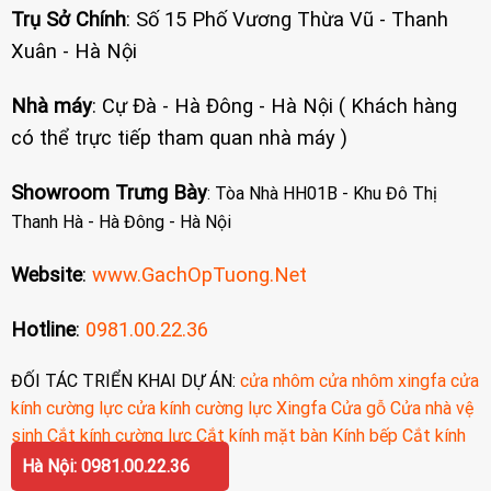
Trụ Sở Chính
: Số 15 Phố Vương Thừa Vũ - Thanh
Xuân - Hà Nội
Nhà máy
: Cự Đà - Hà Đông - Hà Nội ( Khách hàng
có thể trực tiếp tham quan nhà máy )
Showroom Trưng Bày
: Tòa Nhà HH01B - Khu Đô Thị
Thanh Hà - Hà Đông - Hà Nội
Website
:
www.GachOpTuong.Net
Hotline
:
0981.00.22.36
ĐỐI TÁC TRIỂN KHAI DỰ ÁN:
cửa nhôm
cửa nhôm xingfa
cửa
kính cường lực
cửa kính cường lực
Xingfa
Cửa gỗ
Cửa nhà vệ
sinh
Cắt kính cường lực
Cắt kính mặt bàn
Kính bếp
Cắt kính
cường lực
Hà Nội: 0981.00.22.36