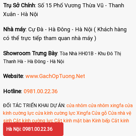
Trụ Sở Chính
: Số 15 Phố Vương Thừa Vũ - Thanh
Xuân - Hà Nội
Nhà máy
: Cự Đà - Hà Đông - Hà Nội ( Khách hàng
có thể trực tiếp tham quan nhà máy )
Showroom Trưng Bày
: Tòa Nhà HH01B - Khu Đô Thị
Thanh Hà - Hà Đông - Hà Nội
Website
:
www.GachOpTuong.Net
Hotline
:
0981.00.22.36
ĐỐI TÁC TRIỂN KHAI DỰ ÁN:
cửa nhôm
cửa nhôm xingfa
cửa
kính cường lực
cửa kính cường lực
Xingfa
Cửa gỗ
Cửa nhà vệ
sinh
Cắt kính cường lực
Cắt kính mặt bàn
Kính bếp
Cắt kính
cường lực
Hà Nội: 0981.00.22.36