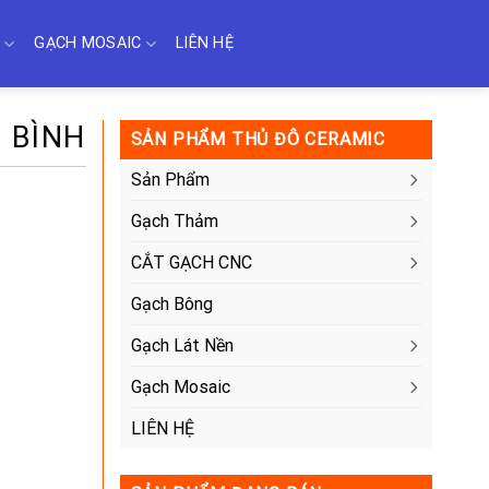
GẠCH MOSAIC
LIÊN HỆ
 BÌNH
SẢN PHẨM THỦ ĐÔ CERAMIC
Sản Phẩm
Gạch Thảm
CẮT GẠCH CNC
Gạch Bông
Gạch Lát Nền
Gạch Mosaic
LIÊN HỆ