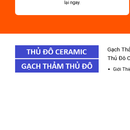
lại ngay.
Gạch Th
Thủ Đô 
Giới Thi