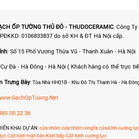
GẠCH ỐP TƯỜNG THỦ ĐÔ - THUDOCERAMIC
. Công Ty
GPĐKKD: 0106833837 do sở KH & ĐT Hà Nội cấp.
ính
: Số 15 Phố Vương Thừa Vũ - Thanh Xuân - Hà Nội
: Cự Đà - Hà Đông - Hà Nội ( Khách hàng có thể trực t
 Trưng Bày
: Tòa Nhà HH01B - Khu Đô Thị Thanh Hà - Hà Đông
www.GachOpTuong.Net
981.00.22.36
RIỂN KHAI DỰ ÁN:
cửa nhôm
cửa nhôm xingfa
cửa kính cường lự
lực
Cắt kính mặt bàn
Kính bếp
Cắt kính cường lực