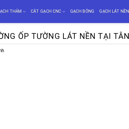
ẠCH THẢM
CẮT GẠCH CNC
GẠCH BÔNG
GẠCH LÁT NỀN
ỜNG ỐP TƯỜNG LÁT NỀN TẠI TÂN
nh