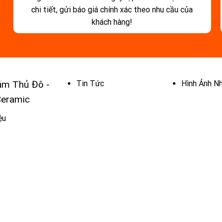
chi tiết, gửi báo giá chính xác theo nhu cầu của
khách hàng!
ảm Thủ Đô -
Tin Tức
Hình Ảnh N
Ceramic
ệu