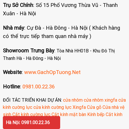
Trụ Sở Chính
: Số 15 Phố Vương Thừa Vũ - Thanh
Xuân - Hà Nội
Nhà máy
: Cự Đà - Hà Đông - Hà Nội ( Khách hàng
có thể trực tiếp tham quan nhà máy )
Showroom Trưng Bày
: Tòa Nhà HH01B - Khu Đô Thị
Thanh Hà - Hà Đông - Hà Nội
Website
:
www.GachOpTuong.Net
Hotline
:
0981.00.22.36
ĐỐI TÁC TRIỂN KHAI DỰ ÁN:
cửa nhôm
cửa nhôm xingfa
cửa
kính cường lực
cửa kính cường lực
Xingfa
Cửa gỗ
Cửa nhà vệ
sinh
Cắt kính cường lực
Cắt kính mặt bàn
Kính bếp
Cắt kính
cường lực
Hà Nội: 0981.00.22.36