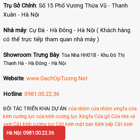
Trụ Sở Chính
: Số 15 Phố Vương Thừa Vũ - Thanh
Xuân - Hà Nội
Nhà máy
: Cự Đà - Hà Đông - Hà Nội ( Khách hàng
có thể trực tiếp tham quan nhà máy )
Showroom Trưng Bày
: Tòa Nhà HH01B - Khu Đô Thị
Thanh Hà - Hà Đông - Hà Nội
Website
:
www.GachOpTuong.Net
Hotline
:
0981.00.22.36
ĐỐI TÁC TRIỂN KHAI DỰ ÁN:
cửa nhôm
cửa nhôm xingfa
cửa
kính cường lực
cửa kính cường lực
Xingfa
Cửa gỗ
Cửa nhà vệ
sinh
Cắt kính cường lực
Cắt kính mặt bàn
Kính bếp
Cắt kính
cường lực
Hà Nội: 0981.00.22.36