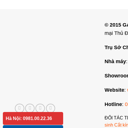
© 2015 
mại Thủ 
Trụ Sở C
Nhà máy
Showroo
Website
:
Hotline
:
0
ĐỐI TÁC T
Hà Nội: 0981.00.22.36
sinh
Cắt kí