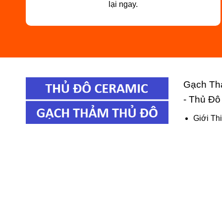
lại ngay.
Gạch Th
- Thủ Đô
Giới Th