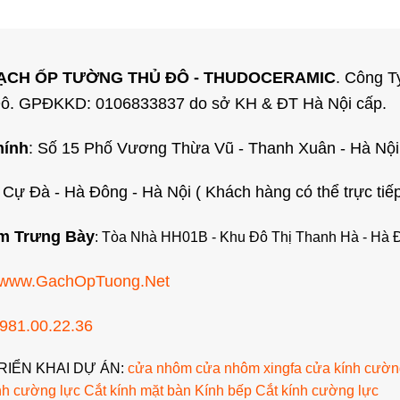
GẠCH ỐP TƯỜNG THỦ ĐÔ - THUDOCERAMIC
. Công T
Đô. GPĐKKD: 0106833837 do sở KH & ĐT Hà Nội cấp.
hính
: Số 15 Phố Vương Thừa Vũ - Thanh Xuân - Hà Nội
: Cự Đà - Hà Đông - Hà Nội ( Khách hàng có thể trực ti
m Trưng Bày
: Tòa Nhà HH01B - Khu Đô Thị Thanh Hà - Hà 
www.GachOpTuong.Net
981.00.22.36
RIỂN KHAI DỰ ÁN:
cửa nhôm
cửa nhôm xingfa
cửa kính cườn
nh cường lực
Cắt kính mặt bàn
Kính bếp
Cắt kính cường lực