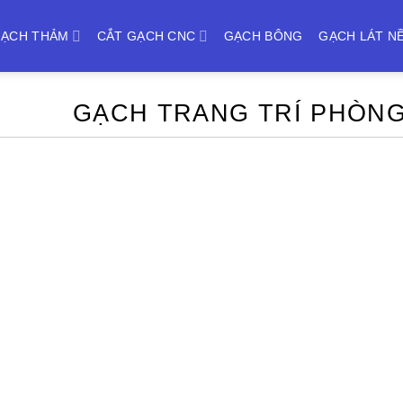
ẠCH THẢM
CẮT GẠCH CNC
GẠCH BÔNG
GẠCH LÁT N
GẠCH TRANG TRÍ PHÒN