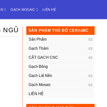
ỀN
GẠCH MOSAIC
LIÊN HỆ
G NGỦ
SẢN PHẨM THỦ ĐÔ CERAMIC
Sản Phẩm
Gạch Thảm
CẮT GẠCH CNC
Gạch Bông
Gạch Lát Nền
Gạch Mosaic
LIÊN HỆ